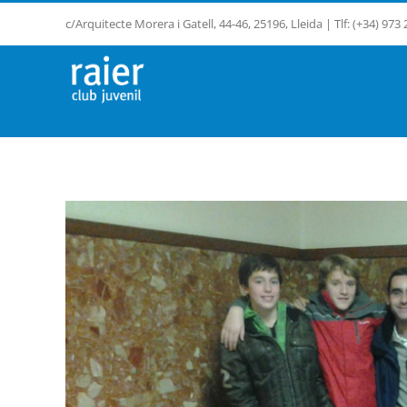
Saltar
c/Arquitecte Morera i Gatell, 44-46, 25196, Lleida | Tlf: (+34) 973
al
contenido
Ver
imagen
más
grande