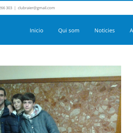
 266 303
|
clubraier@gmail.com
Inicio
Qui som
Noticies
A