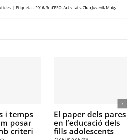
tícies
|
Etiquetas:
2016
,
3r d'ESO
,
Activitats
,
Club Juvenil
,
Maig
,
El paper dels pares
Què és u
en l’educació dels
precepto
fills adolescents
acompany
fill
22 de junio de 2026