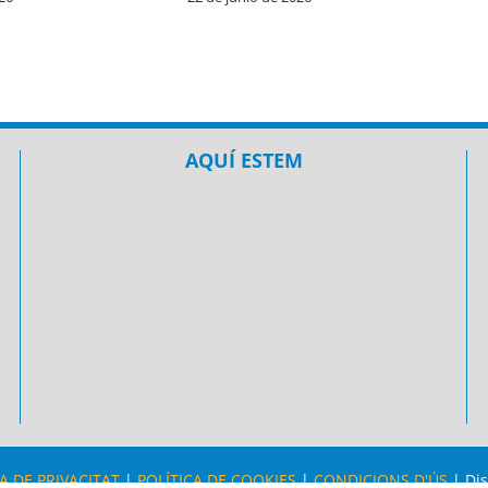
22 de junio de 202
AQUÍ ESTEM
A DE PRIVACITAT
|
POLÍTICA DE COOKIES
|
CONDICIONS D'ÚS
| Di