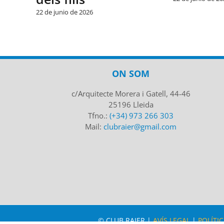
junio de 2026
ON SOM
c/Arquitecte Morera i Gatell, 44-46
25196 Lleida
Tfno.:
(+34) 973 266 303
Mail:
clubraier@gmail.com
© CLUB RAIER |
AVÍS LEGAL
|
POLÍTIC