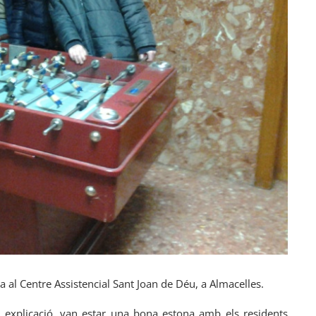
a al Centre Assistencial Sant Joan de Déu, a Almacelles.
na explicació, van estar una bona estona amb els residents