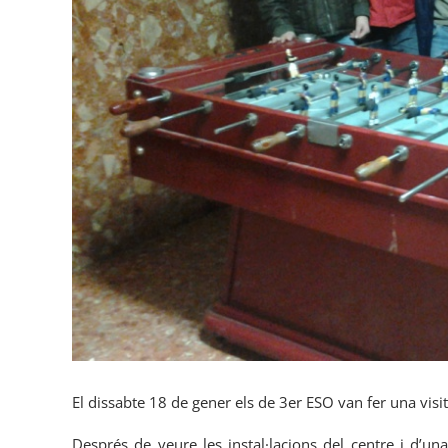
El dissabte 18 de gener els de 3er ESO van fer una visit
Després de veure les instal·lacions del centre i d’u