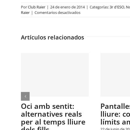
Por
Club Raier
|
24 de enero de 2014
|
Categorías:
3r d'ESO
,
No
en
Raier
|
Comentarios desactivados
Visita
a
Sant
Joan
Artículos relacionados
de
Déu
(3er
ESO)
 amb sentit:
Pantalles i temps
ernatives reals
lliure: com posar
 al temps lliure
límits amb criteri
s fills
22 de junio de 2026