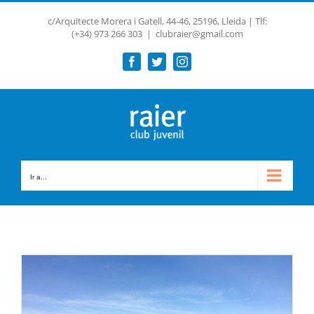
Saltar
c/Arquitecte Morera i Gatell, 44-46, 25196, Lleida | Tlf:
al
(+34) 973 266 303
|
clubraier@gmail.com
contenido
Facebook
Twitter
Instagram
Ir a...