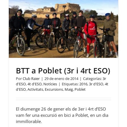
BTT a Poblet (3r i 4rt ESO)
Por
Club Raier
|
29 de enero de 2014
|
Categorías:
3r
d'ESO
,
4t d'ESO
,
Notícies
|
Etiquetas:
2016
,
3r d'ESO
,
4t
d'ESO
,
Activitats
,
Excursions
,
Maig
,
Poblet
El diumenge 26 de gener els de 3er i 4rt d’ESO
vam fer una excursió en bici a Poblet, en un dia
immillorable.