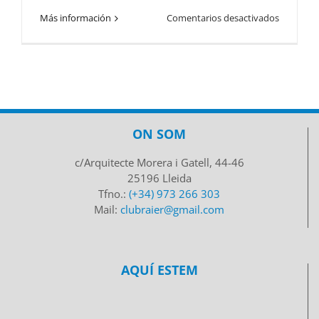
en
Más información
Comentarios desactivados
BTT
a
Poblet
(3r
i
4rt
ESO)
ON SOM
c/Arquitecte Morera i Gatell, 44-46
25196 Lleida
Tfno.:
(+34) 973 266 303
Mail:
clubraier@gmail.com
AQUÍ ESTEM