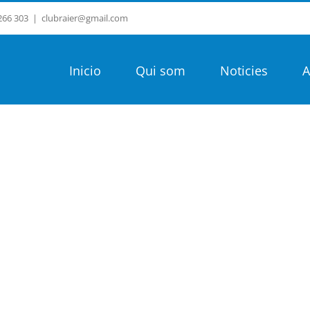
 266 303
|
clubraier@gmail.com
Inicio
Qui som
Noticies
A