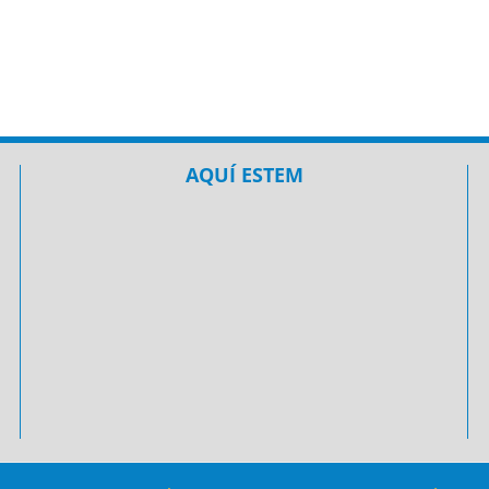
rsió
iar
ols
AQUÍ ESTEM