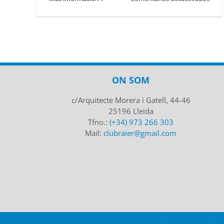
Excu
famil
a
Comi
ON SOM
c/Arquitecte Morera i Gatell, 44-46
25196 Lleida
Tfno.:
(+34) 973 266 303
Mail:
clubraier@gmail.com