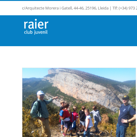
Saltar
c/Arquitecte Morera i Gatell, 44-46, 25196, Lleida | Tlf: (+34) 973
al
contenido