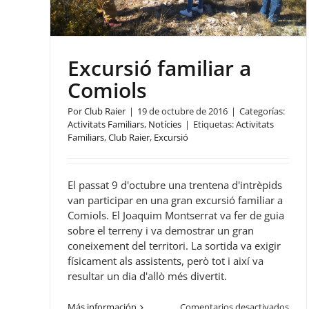
Excursió familiar a
Comiols
Por
Club Raier
|
19 de octubre de 2016
|
Categorías:
Activitats Familiars
,
Notícies
|
Etiquetas:
Activitats
Familiars
,
Club Raier
,
Excursió
El passat 9 d'octubre una trentena d'intrèpids
van participar en una gran excursió familiar a
Comiols. El Joaquim Montserrat va fer de guia
sobre el terreny i va demostrar un gran
coneixement del territori. La sortida va exigir
físicament als assistents, però tot i així va
resultar un dia d'allò més divertit.
en
Más información
Comentarios desactivados