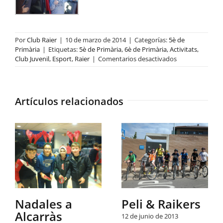
Por
Club Raier
|
10 de marzo de 2014
|
Categorías:
5è de
Primària
|
Etiquetas:
5è de Primària
,
6è de Primària
,
Activitats
,
en
Club Juvenil
,
Esport
,
Raier
|
Comentarios desactivados
5è-6è
full-
equip
al
Artículos relacionados
poblado
Nadales a
Peli & Raikers
Alcarràs
12 de junio de 2013