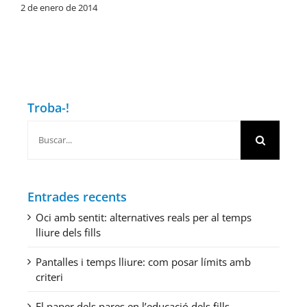
2 de enero de 2014
Troba-!
Buscar:
Entrades recents
Oci amb sentit: alternatives reals per al temps
lliure dels fills
Pantalles i temps lliure: com posar límits amb
criteri
El paper dels pares en l’educació dels fills