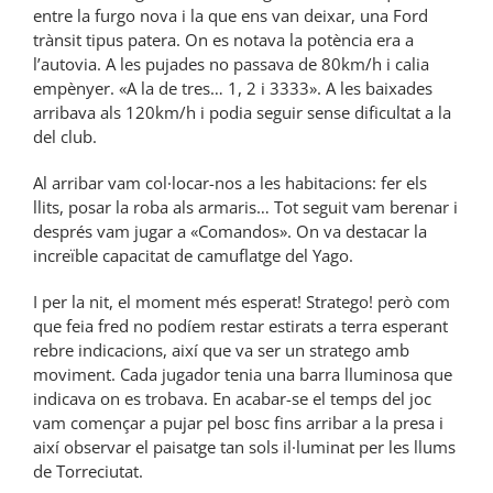
entre la furgo nova i la que ens van deixar, una Ford
trànsit tipus patera. On es notava la potència era a
l’autovia. A les pujades no passava de 80km/h i calia
empènyer. «A la de tres… 1, 2 i 3333». A les baixades
arribava als 120km/h i podia seguir sense dificultat a la
del club.
Al arribar vam col·locar-nos a les habitacions: fer els
llits, posar la roba als armaris… Tot seguit vam berenar i
després vam jugar a «Comandos». On va destacar la
increïble capacitat de camuflatge del Yago.
I per la nit, el moment més esperat! Stratego! però com
que feia fred no podíem restar estirats a terra esperant
rebre indicacions, així que va ser un stratego amb
moviment. Cada jugador tenia una barra lluminosa que
indicava on es trobava. En acabar-se el temps del joc
vam començar a pujar pel bosc fins arribar a la presa i
així observar el paisatge tan sols il·luminat per les llums
de Torreciutat.